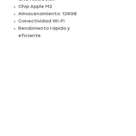
Chip Apple M2
Almacenamiento: 128GB
Conectividad Wi-Fi
Rendimiento rápido y
eficiente
Diseño moderno y ligero
Ideal para productividad,
estudio y creación de
contenido
Contáctanos al:
913251708
Equipos