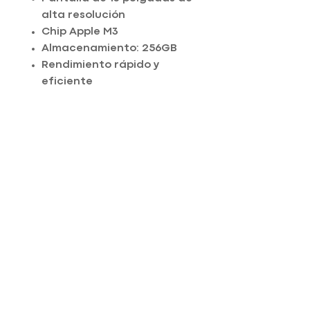
alta resolución
Chip Apple M3
Almacenamiento: 256GB
Rendimiento rápido y
eficiente
Diseño moderno y ligero
Ideal para productividad,
estudio y creación de
contenido
Contáctanos al:
913251708
Equipos